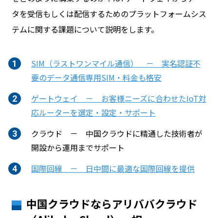
タを受信もしくは配信するためのプラットフォームシス
テムに関する課題について説明をします。
お問い合わせ
SIM（ラストワンマイル通信） － 実名認証不
ログイン
要のデータ通信専用SIM・料金も格安
ゲートウェイ － お客様ニーズに合わせたIoT対
WiFiレンタルプランお申し込み
応ルーターを選定・設定・サポート
クラウド － 中国クラウドに精通した技術者が
開設から運用までサポート
国際回線 － 日中間に最適な国際回線を提供
中国クラウドならアリババクラウド