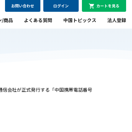
お問い合わせ
ログイン
カートを見る
ン/商品
よくある質問
中国トピックス
法人登録
08月09日
最短
にお届け可能
WiFiレンタルプラン
手通信会社が正式発行する「中国携帯電話番号
料金シミュレーション
WiFiレンタルプラン料金のシミュレーションができま
す。
シミュレーションする