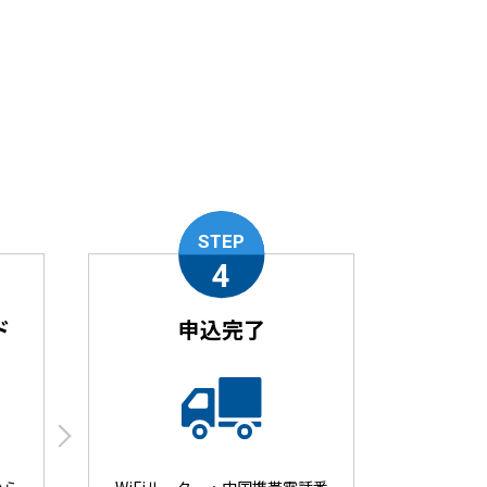
STEP
4
ド
申込完了