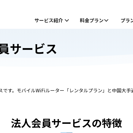
サービス紹介
料金プラン
プラ
員サービス
サービス紹介
中国でお受け取り
中国でお受け取り
中国どこでもWiFiホームプラン
中国どこでもWiFiホームプラン
中国どこでもWiFiモバイルプラン
無料お試し申し込みフォーム
スです。モバイルWiFiルーター「レンタルプラン」と中国大
も
も
中国どこでもWiFiモバイルプラン
JOYTEL SIMとは
法人会員サービスの特徴
JOYTEL SIMの設定方法