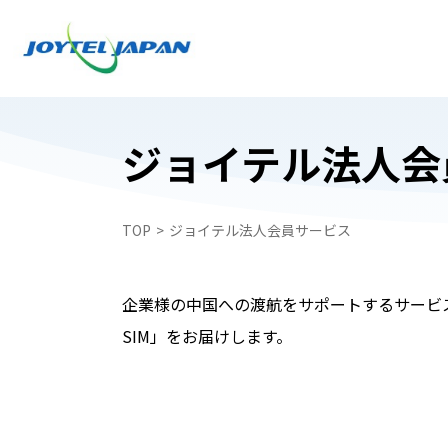
ジョイテル法人会
日本でお受け取り
日本でお受け取り
TOP
ジョイテル法人会員サービス
中国どこでもWiFiレンタルプラン
中国どこでもWiFiレンタルプラン
中国携帯電話番号SIM
WiFiレンタルプラン受取・返却
企業様の中国への渡航をサポートするサービ
中国スマートフォンレンタル・中国どこで
SIM」をお届けします。
中国スマートフォンレンタル・中国どこで
ペイ
ペイ
自動見積フォーム
中国携帯電話番号SIM
申込フォーム