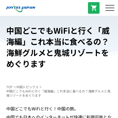
サービス紹介
中国どこでもWiFiと行く「威
海編」これ本当に食べるの？
料金プラン
海鮮グルメと鬼城リゾートを
プラン/商品
めぐります
よくある質問
TOP
中国トピックス
中国どこでもWiFiと行く「威海編」これ本当に食べるの？海鮮グルメと鬼
中国トピックス
城リゾートをめぐります
中国どこでもWiFiと行く！中国の旅。
法人登録
中国でも日本へのインターネットが快適に利用可能とな