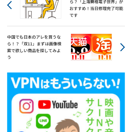
ら？「上海賽格電子世界」が
おすすめ！当日修理完了可能
です
中国でも日本のアレを買うな
ら！？「双11」まずは画像検
索で欲しい商品を探してみよ
う