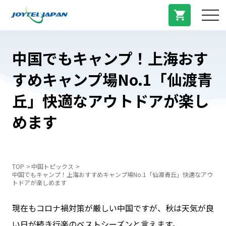
サービス紹介
中国でもキャンプ！上海おす
すめキャンプ場No.1「仙渡青
料金プラン
丘」快適なアウトドアが楽し
プラン/商品
めます
よくある質問
TOP
中国トピックス
中国でもキャンプ！上海おすすめキャンプ場No.1「仙渡青丘」快適なアウ
中国トピックス
トドアが楽しめます
現在もコロナ禍対策が厳しい中国ですが、秋は天気が良
法人登録
い日が続き行楽のベストシーズンと言えます。