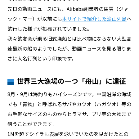
先日の動画ニュースにも、Alibaba創業者の馬雲（ジャ
ック・マー）が以前にも
本サイトで紹介した漁山列島
へ
お問い合わせ
釣行した様子が投稿されていました。
我々釣友会が乗る旧式漁船とは比べ物にならない大型高
ログイン
速最新の船のようでしたが、動画ニュースを見る限りま
さに大名行列という印象です。
WiFiレンタルプランお申し込み
世界三大漁場の一つ「舟山」に遠征
8月・9月は海釣りもハイシーズンです。中国沿岸の海域
でも「青物」と呼ばれるサバやカツオ（ハガツオ）等の
お手軽なサイズのものからヒラマサ、ブリ等の大物まで
狙うことができます。
1Mを超すシイラも表層を泳いでいたのを見かけたとの