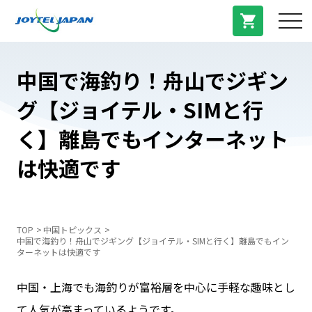
サービス紹介
中国で海釣り！舟山でジギン
グ【ジョイテル・SIMと行
料金プラン
く】離島でもインターネット
プラン/商品
は快適です
よくある質問
TOP
中国トピックス
中国で海釣り！舟山でジギング【ジョイテル・SIMと行く】離島でもイン
中国トピックス
ターネットは快適です
中国・上海でも海釣りが富裕層を中心に手軽な趣味とし
法人登録
て人気が高まっているようです。