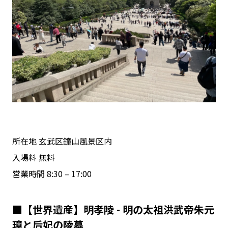
所在地 玄武区鐘山風景区内
入場料 無料
営業時間 8:30 – 17:00
■【世界遺産】明孝陵 - 明の太祖洪武帝朱元
璋と后妃の陵墓