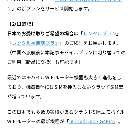
ン
」の新プランをサービス開始します。
お問い合わせ
【2/11追記】
日本でお受け取りご希望の場合
は「
レンタルプラン
」
ログイン
「
レンタル長期割プラン
」のご検討をお願いします。
（中国へ渡航後に本記事モバイルプランに切り替えての
ご利用（新品に交換）も可能です）
WiFiレンタルプランお申し込み
最近ではモバイルWiFiルーター機器も大きく進化をし
ており、機器自体にはSIMを挿入しないクラウドSIM型
が増えています。
この日本でも多数の実績があるクラウドSIM型モバイル
WiFiルーターの最新機種が「
uCloudLink・G4Pro
」。