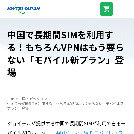
サービス紹介
中国で長期間SIMを利用す
る！もちろんVPNはもう要ら
料金プラン
ない「モバイル新プラン」登
プラン/商品
場
よくある質問
TOP
中国トピックス
中国で長期間SIMを利用する！もちろんVPNはもう要らない「モバイル新
中国トピックス
プラン」登場
ジョイテルが提供する中国で長期間SIMが利用できるモ
法人登録
バイルWiFiルーター「
中国どこでもWiFiモバイルプラ