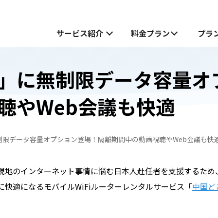
サービス紹介
料金プラン
プラ
」に無制限データ容量オ
サービス紹介
聴やWeb会議も快適
中国でお受け取り
中国でお受け取り
中国どこでもWiFiホームプラン
中国どこでもWiFiホームプラン
制限データ容量オプション登場！隔離期間中の動画視聴やWeb会議も快
中国どこでもWiFiモバイルプラン
無料お試し申し込みフォーム
も
も
中国どこでもWiFiモバイルプラン
現地のインターネット事情に悩む日本人赴任者を支援するため
JOYTEL SIMとは
快適になるモバイルWiFiルーターレンタルサービス「
中国ど
。
JOYTEL SIMの設定方法