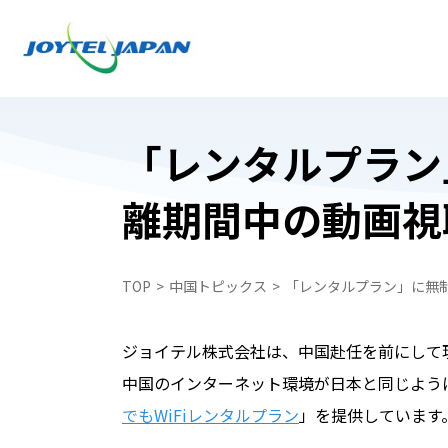
「レンタルプラン
離期間中の動画視
日本でお受け取り
日本でお受け取り
中国どこでもWiFiレンタルプラン
中国どこでもWiFiレンタルプラン
TOP
中国トピックス
「レンタルプラン」に無
中国携帯電話番号SIM
WiFiレンタルプラン受取・返却
中国スマートフォンレンタル・中国どこで
中国スマートフォンレンタル・中国どこで
ジョイテル株式会社は、中国赴任を前にして
ペイ
ペイ
中国のインターネット環境が日本と同じように
自動見積フォーム
中国携帯電話番号SIM
でもWiFiレンタルプラン
」を提供しています
申込フォーム