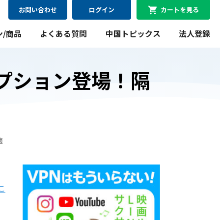
お問い合わせ
ログイン
カートを見る
ン/商品
よくある質問
中国トピックス
法人登録
プション登場！隔
08月11日
最短
にお届け可能
WiFiレンタルプラン
適
料金シミュレーション
、
WiFiレンタルプラン料金のシミュレーションができま
す。
こ
シミュレーションする