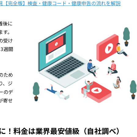
見【完全版】検査・健康コード・健康申告の流れを解説
着後に
ます。
の受け
3週間
のため
り、ジ
ーのデ
が寄せ
適に！料金は業界最安値級（自社調べ）