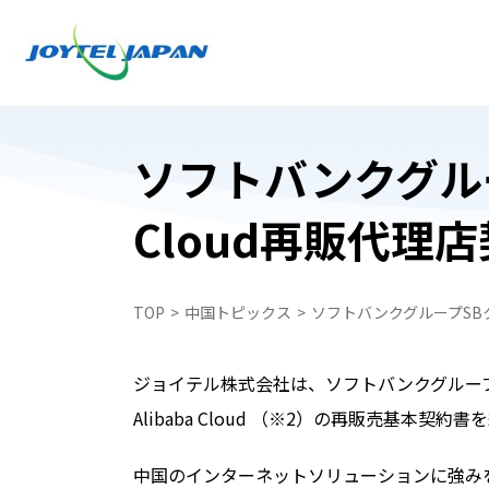
ソフトバンクグルー
Cloud再販代理
日本でお受け取り
日本でお受け取り
中国どこでもWiFiレンタルプラン
中国どこでもWiFiレンタルプラン
TOP
中国トピックス
ソフトバンクグループSBク
中国携帯電話番号SIM
WiFiレンタルプラン受取・返却
中国スマートフォンレンタル・中国どこで
中国スマートフォンレンタル・中国どこで
ジョイテル株式会社は、ソフトバンクグループ
ペイ
ペイ
Alibaba Cloud （※2）の再販売基本
自動見積フォーム
中国携帯電話番号SIM
中国のインターネットソリューションに強み
申込フォーム