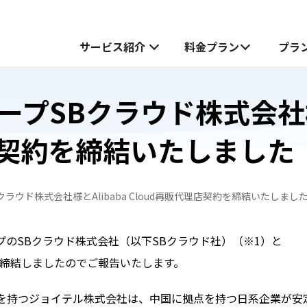
サービス紹介
料金プラン
プラ
プSBクラウド株式会社様と
サービス紹介
店契約を締結いたしました
中国でお受け取り
中国でお受け取り
中国どこでもWiFiホームプラン
中国どこでもWiFiホームプラン
ラウド株式会社様とAlibaba Cloud再販代理店契約を締結いたしまし
中国どこでもWiFiモバイルプラン
無料お試し申し込みフォーム
も
も
中国どこでもWiFiモバイルプラン
のSBクラウド株式会社（以下SBクラウド社）（※1）と
JOYTEL SIMとは
契約書を締結しましたのでご報告いたします。
JOYTEL SIMの設定方法
を持つジョイテル株式会社は、中国に拠点を持つ日系企業が安