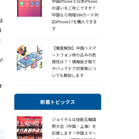
中国iPhoneと日本iPhone
の違いをご存じですか？
中国なら物理SIMカード対
は
応iPhone17を購入できま
す
3
と
【徹底解説】中国へスマ
ートフォン持ち込みの危
が
険性は？！情報抜き取り
やバックドア対策等につ
いても解説します
す
新着トピックス
ジョイテルは技能五輪国
際大会（中国・上海）を
応援します！中国スマー