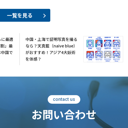
一覧を見る
ルに最適
中国・上海で証明写真を撮る
期割」最
なら？天真藍（naive blue）
は中国で
がおすすめ！アジア4大妖術
を体感？
contact us
お問い合わせ