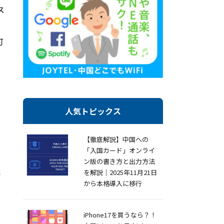
ス
可
、
人気トピックス
こ
【徹底解説】中国への
「入国カード」オンライ
ン版の書き方と出力方法
続
を解説｜2025年11月21日
から本格導入に移行
や
iPhone17を買うなら？！