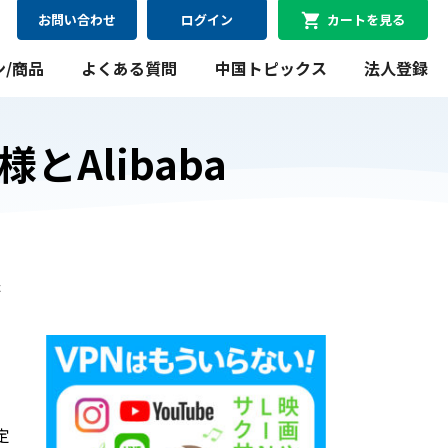
お問い合わせ
ログイン
カートを見る
ン/商品
よくある質問
中国トピックス
法人登録
Alibaba
08月09日
最短
にお届け可能
WiFiレンタルプラン
た
料金シミュレーション
WiFiレンタルプラン料金のシミュレーションができま
す。
シミュレーションする
定