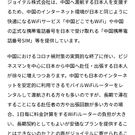
ジョイテル株式会社は、中国へ渡航する日本人を支援す
るため、中国のインターネット環境が日本と同じように
お問い合わせ
快適になるWiFiサービス「中国どこでもWiFi」や中国
の正式な携帯電話番号を日本で受け取れる「中国携帯電
話番号SIM」等を提供しています。
ログイン
中国におけるコロナ禍対策の実質的な終了に伴い、ビジ
ネスマンを中心に日本から中国へ赴任・出張する日本人
WiFiレンタルプランお申し込み
が徐々に増えつつあります。中国でも日本のインターネ
ットを安定的に利用できるモバイルWiFiルーターをレ
ンタルして渡航される方々も多いのですが、長期で滞在
することになる赴任者の方や出張回数が多い方々の場
合、1日毎に料金計算をするWiFiルーターの負担が大き
い、長期契約としてもよいが安価なプランを提供するこ
とはできないのか？との声がジョイテルに寄せられるこ