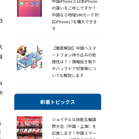
t
中国iPhoneと日本iPhone
の違いをご存じですか？
中国なら物理SIMカード対
日
応iPhone17を購入できま
す
え
【徹底解説】中国へスマ
ートフォン持ち込みの危
見
険性は？！情報抜き取り
やバックドア対策等につ
いても解説します
ョ
め
新着トピックス
ジョイテルは技能五輪国
ョ
際大会（中国・上海）を
を
応援します！中国スマー