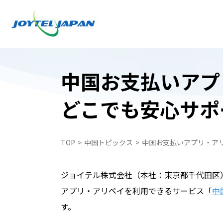
中国お支払いアプ
どこでも安心サポー
日本でお受け取り
日本でお受け取り
中国どこでもWiFiレンタルプラン
中国どこでもWiFiレンタルプラン
TOP
中国トピックス
中国お支払いアプリ・アリ
中国携帯電話番号SIM
WiFiレンタルプラン受取・返却
中国スマートフォンレンタル・中国どこで
中国スマートフォンレンタル・中国どこで
ジョイテル株式会社（本社：東京都千代田区
ペイ
ペイ
アプリ・アリペイを利用できるサービス「
中
自動見積フォーム
中国携帯電話番号SIM
す。
申込フォーム