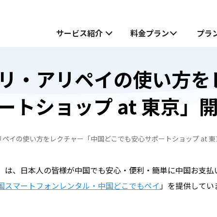
サービス紹介
料金プラン
プラ
リ・アリペイの使い方を
サービス紹介
トショップ at 東京」
中国でお受け取り
中国でお受け取り
中国どこでもWiFiホームプラン
中国どこでもWiFiホームプラン
ペイの使い方をレクチャー「中国どこでも安心サポートショップ at 東
中国どこでもWiFiモバイルプラン
無料お試し申し込みフォーム
も
も
中国どこでもWiFiモバイルプラン
）は、日本人の皆様が中国でも安心・便利・簡単に中国お支払
JOYTEL SIMとは
国スマートフォンレンタル・中国どこでもペイ
」を提供してい
JOYTEL SIMの設定方法