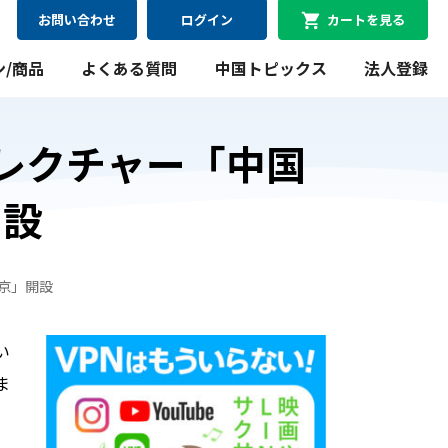
お問い合わせ
ログイン
カートを見る
ン/商品
よくある質問
中国トピックス
法人登録
レクチャー「中国
開設
08月11日
最短
にお届け可能
WiFiレンタルプラン
京」開設
料金シミュレーション
い
WiFiレンタルプラン料金のシミュレーションができま
す。
ま
シミュレーションする