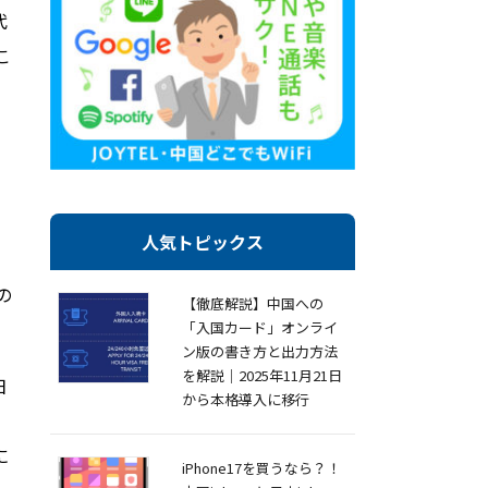
代
こ
人気トピックス
の
【徹底解説】中国への
「入国カード」オンライ
ン版の書き方と出力方法
を解説｜2025年11月21日
日
から本格導入に移行
に
iPhone17を買うなら？！