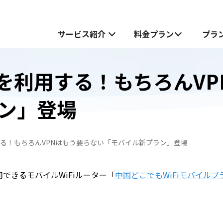
サービス紹介
料金プラン
プラ
Mを利用する！もちろんV
サービス紹介
ン」登場
中国でお受け取り
中国でお受け取り
中国どこでもWiFiホームプラン
中国どこでもWiFiホームプラン
する！もちろんVPNはもう要らない「モバイル新プラン」登場
中国どこでもWiFiモバイルプラン
無料お試し申し込みフォーム
も
も
中国どこでもWiFiモバイルプラン
できるモバイルWiFiルーター「
中国どこでもWiFiモバイルプ
JOYTEL SIMとは
JOYTEL SIMの設定方法