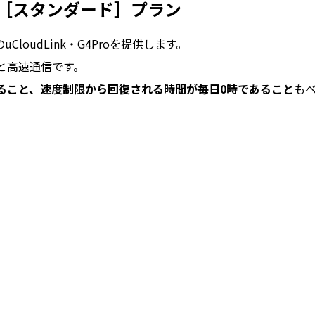
ル［スタンダード］プラン
CloudLink・G4Proを提供します。
と高速通信です。
ること、速度制限から回復される時間が毎日0時であること
も