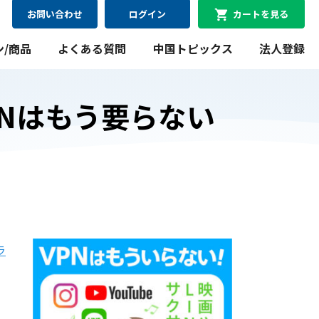
お問い合わせ
ログイン
カートを見る
ン/商品
よくある質問
中国トピックス
法人登録
PNはもう要らない
08月08日
最短
にお届け可能
WiFiレンタルプラン
料金シミュレーション
ラ
WiFiレンタルプラン料金のシミュレーションができま
す。
シミュレーションする