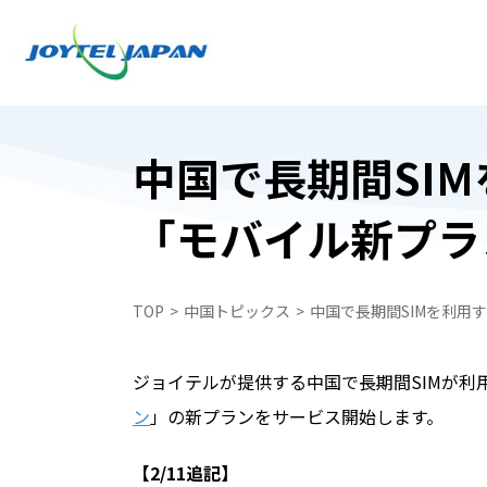
中国で長期間SI
「モバイル新プラ
日本でお受け取り
日本でお受け取り
中国どこでもWiFiレンタルプラン
中国どこでもWiFiレンタルプラン
TOP
中国トピックス
中国で長期間SIMを利用
中国携帯電話番号SIM
WiFiレンタルプラン受取・返却
中国スマートフォンレンタル・中国どこで
中国スマートフォンレンタル・中国どこで
ジョイテルが提供する中国で長期間SIMが利用
ペイ
ペイ
ン
」の新プランをサービス開始します。
自動見積フォーム
中国携帯電話番号SIM
【2/11追記】
申込フォーム