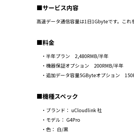
■サービス内容
高速データ通信容量は1日1Gbyteです。こ
■料金
・半年プラン 2,480RMB/半年
・機器保証オプション 200RMB/半年
・追加データ容量5GByteオプション 150R
■機種スペック
・ブランド： uCloudlink 社
・モデル： G4Pro
・色： 白/黒