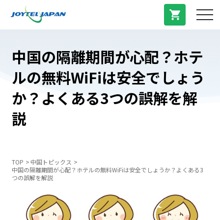
サービス紹介
中国の隔離期間が心配？ホテ
ルの無料WiFiは安全でしょう
料金プラン
か？よくある3つの誤解を解
プラン/商品
説
よくある質問
TOP
中国トピックス
中国の隔離期間が心配？ホテルの無料WiFiは安全でしょうか？よくある3
中国トピックス
つの誤解を解説
法人登録