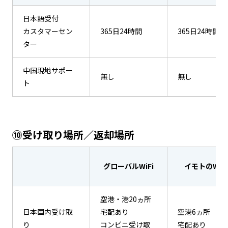
日本語受付
カスタマーセン
365日24時間
365日24時間
ター
中国現地サポー
無し
無し
ト
⑩受け取り場所／返却場所
グローバルWiFi
イモトのWiFi
空港・港20ヵ所
日本国内受け取
宅配あり
空港6ヵ所
り
コンビニ受け取
宅配あり