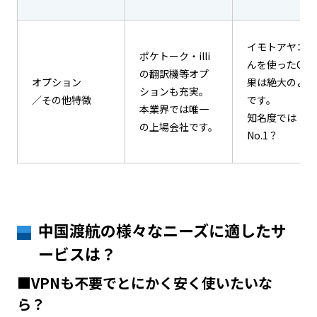
イモトアヤコさ
ポケトーク・illi
んを使ったCM
の翻訳機等オプ
オプション
果は絶大のよう
ションも充実。
／その他特徴
です。
本業界では唯一
知名度では
の上場会社です。
No.1？
中国渡航の様々なニーズに適したサ
ービスは？
■VPNも不要でとにかく安く使いたいな
ら？