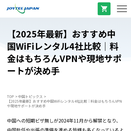
サービス紹介
【2025年最新】おすすめ中
国WiFiレンタル4社比較｜料
料金プラン
金はもちろんVPNや現地サポ
プラン/商品
ートが決め手
よくある質問
TOP
中国トピックス
【2025年最新】おすすめ中国WiFiレンタル4社比較｜料金はもちろんVPN
中国トピックス
や現地サポートが決め手
中国への短期ビザ無しが2024年11月から解禁となり、
法人登録
中国赴任や出張の準備を進める皆様も多くなっているよ