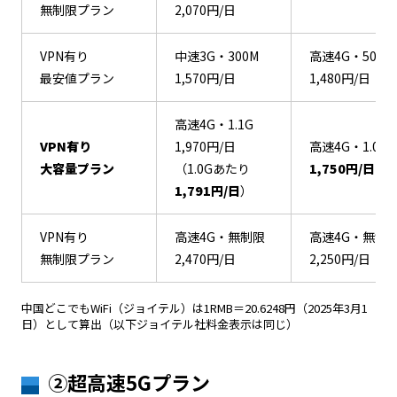
無制限プラン
2,070円/日
VPN有り
中速3G・300M
高速4G・500M
最安値プラン
1,570円/日
1,480円/日
高速4G・1.1G
VPN有り
1,970円/日
高速4G・1.0G
大容量プラン
（1.0Gあたり
1,750円/日
1,791円/日
）
VPN有り
高速4G・無制限
高速4G・無制
無制限プラン
2,470円/日
2,250円/日
中国どこでもWiFi（ジョイテル）は1RMB＝20.6248円（2025年3月1
日）として算出（以下ジョイテル社料金表示は同じ）
②超高速5Gプラン