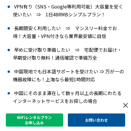
VPN有り（SNS・Google等利用可能）大容量を安く
使いたい ⇒ 1日48RMBシンプルプラン！
長期間安く利用したい ⇒ マンスリー料金でお
得！大容量・VPN付きなら業界最安値に自信
早めに受け取り準備したい ⇒ 宅配便でお届け・
早期受け取り無料！通信確認で準備万全
中国現地でも日本語サポートを受けたい ⇒ 万が一の
機器故障にも！上海なら最短1時間対応
中国にそのまま滞在して数ヶ月以上の長期にわたる
インターネットサービスをお探しの場合
中国現地で返却したい場合 ⇒ レンタルプランの
WiFiレンタルプラン
お問い合わせ
ご利用の流れを確認！
お申し込み