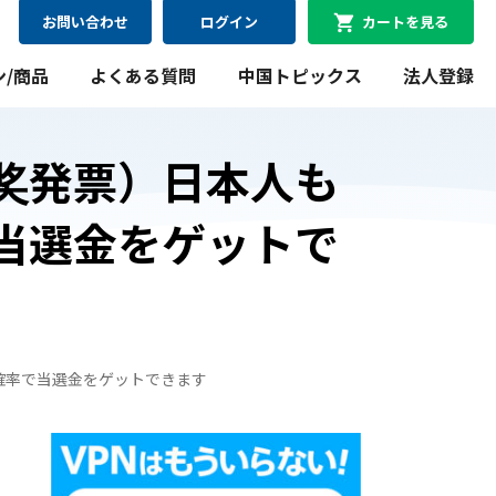
お問い合わせ
ログイン
カートを見る
ン/商品
よくある質問
中国トピックス
法人登録
奖発票）日本人も
当選金をゲットで
08月11日
最短
にお届け可能
WiFiレンタルプラン
料金シミュレーション
確率で当選金をゲットできます
WiFiレンタルプラン料金のシミュレーションができま
す。
シミュレーションする