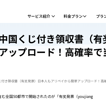
サービス紹介
料金プラン
プラ
中国くじ付き領収書（有
サービス紹介
アップロード！高確率で
中国でお受け取り
中国でお受け取り
中国どこでもWiFiホームプラン
中国どこでもWiFiホームプラン
中国どこでもWiFiモバイルプラン
無料お試し申し込みフォーム
も
じ付き領収書（有奖発票）日本人もアリペイから簡単アップロード！高
も
中国どこでもWiFiモバイルプラン
JOYTEL SIMとは
む全国50都市で開始されたのが「有奖発票（youjiang
JOYTEL SIMの設定方法