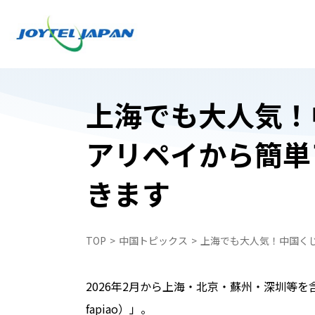
上海でも大人気！
アリペイから簡単
日本でお受け取り
日本でお受け取り
きます
中国どこでもWiFiレンタルプラン
中国どこでもWiFiレンタルプラン
中国携帯電話番号SIM
WiFiレンタルプラン受取・返却
中国スマートフォンレンタル・中国どこで
TOP
中国トピックス
上海でも大人気！中国く
中国スマートフォンレンタル・中国どこで
ペイ
ペイ
自動見積フォーム
中国携帯電話番号SIM
2026年2月から上海・北京・蘇州・深圳等を含
申込フォーム
fapiao）」。