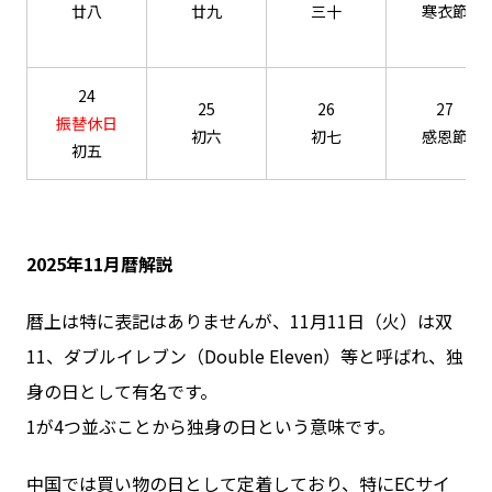
廿八
廿九
三十
寒衣節
24
25
26
27
振替休日
初六
初七
感恩節
初五
2025年11月暦解説
暦上は特に表記はありませんが、11月11日（火）は双
11、ダブルイレブン（Double Eleven）等と呼ばれ、独
身の日として有名です。
1が4つ並ぶことから独身の日という意味です。
中国では買い物の日として定着しており、特にECサイ