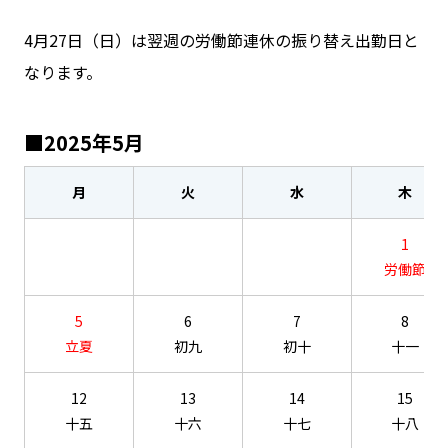
4月27日（日）は翌週の労働節連休の振り替え出勤日と
なります。
■2025年5月
月
火
水
木
1
労働節
5
6
7
8
立夏
初九
初十
十一
12
13
14
15
十五
十六
十七
十八