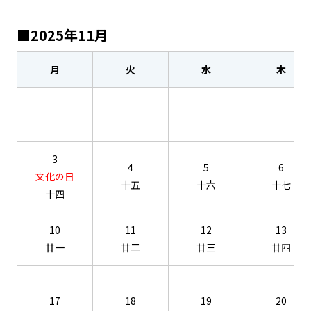
■2025年11月
月
火
水
木
3
4
5
6
文化の日
十五
十六
十七
十四
10
11
12
13
廿一
廿二
廿三
廿四
17
18
19
20