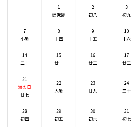
1
2
3
建党節
初八
初九
7
8
9
10
小暑
十四
十五
十六
14
15
16
17
二十
廿一
廿二
廿三
21
22
23
24
海の日
大暑
廿九
三十
廿七
28
29
30
31
初四
初五
初六
初七