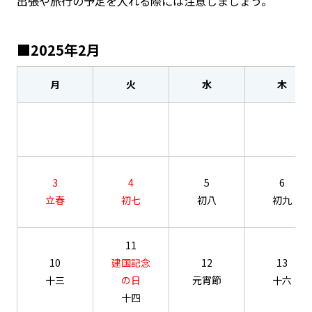
出張や旅行の予定を入れる際には注意しましょう。
■2025年2月
月
火
水
木
3
4
5
6
立春
初七
初八
初九
11
10
建国記念
12
13
十三
の日
元宵節
十六
十四