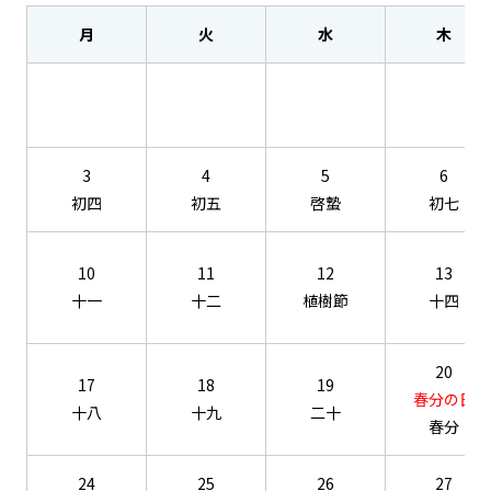
月
火
水
木
3
4
5
6
初四
初五
啓蟄
初七
10
11
12
13
十一
十二
植樹節
十四
20
17
18
19
春分の日
十八
十九
二十
春分
24
25
26
27