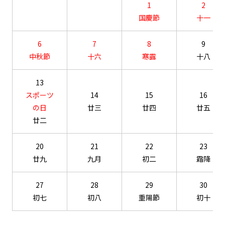
1
2
国慶節
十一
6
7
8
9
中秋節
十六
寒露
十八
13
スポーツ
14
15
16
の日
廿三
廿四
廿五
廿二
20
21
22
23
廿九
九月
初二
霜降
27
28
29
30
初七
初八
重陽節
初十