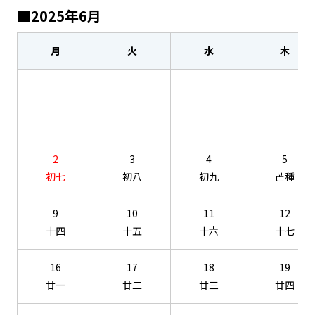
■2025年6月
月
火
水
木
2
3
4
5
初七
初八
初九
芒種
9
10
11
12
十四
十五
十六
十七
16
17
18
19
廿一
廿二
廿三
廿四