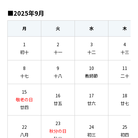
■2025年9月
月
火
水
木
1
2
3
4
初十
十一
十二
十三
8
9
10
11
十七
十八
教師節
二十
15
16
17
18
敬老の日
廿五
廿六
廿七
廿四
23
22
24
25
秋分の日
八月
初三
初四