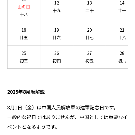
12
13
14
山の日
十九
二十
廿一
十八
18
19
20
21
廿五
廿六
廿七
廿八
25
26
27
28
初三
初四
初五
初六
2025年8月暦解説
8月1日（金）は中国人民解放軍の建軍記念日です。
一般的な祝日ではありませんが、中国としては重要なイ
ベントとなるようです。