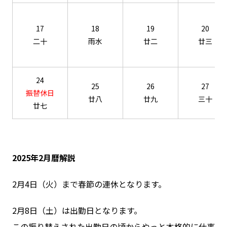
17
18
19
20
二十
雨水
廿二
廿三
24
25
26
27
振替休日
廿八
廿九
三十
廿七
2025年2月暦解説
2月4日（火）まで春節の連休となります。
2月8日（土）は出勤日となります。
この振り替えされた出勤日の頃からやっと本格的に仕事