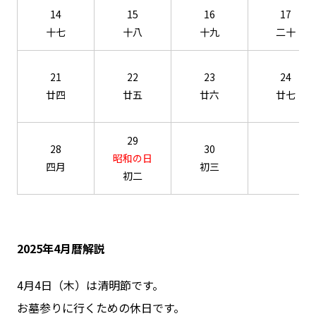
14
15
16
17
十七
十八
十九
二十
21
22
23
24
廿四
廿五
廿六
廿七
29
28
30
昭和の日
四月
初三
初二
2025年4月暦解説
4月4日（木）は清明節です。
お墓参りに行くための休日です。