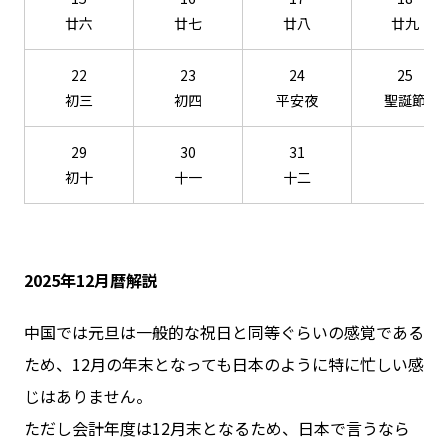
廿六
廿七
廿八
廿九
22
23
24
25
初三
初四
平安夜
聖誕節
29
30
31
初十
十一
十二
2025年12月暦解説
中国では元旦は一般的な祝日と同等ぐらいの感覚である
ため、12月の年末となっても日本のように特に忙しい感
じはありません。
ただし会計年度は12月末となるため、日本で言うなら