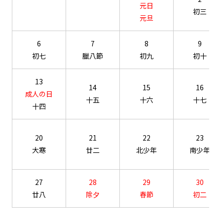
元日
初三
元旦
6
7
8
9
初七
臘八節
初九
初十
13
14
15
16
成人の日
十五
十六
十七
十四
20
21
22
23
大寒
廿二
北少年
南少年
27
28
29
30
廿八
除夕
春節
初二