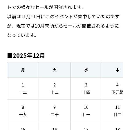
トでの様々なセールが開催されます。
以前は11月11日にこのイベントが集中していたのです
が、現在では10月末頃からセールが開催されるように
なっています。
■2025年12月
月
火
水
木
1
2
3
4
十二
十三
十四
下元節
8
9
10
11
十九
二十
廿一
廿二
15
16
17
18