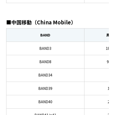
■中国移動（China Mobile）
BAND
周波
BAND3
1800
BAND8
900
BAND34
2G
BAND39
1.9
BAND40
2.3