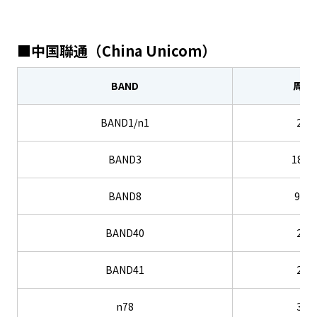
■中国聯通（China Unicom）
BAND
周波
BAND1/n1
2.1
BAND3
1800
BAND8
900
BAND40
2.3
BAND41
2.6
n78
3.5