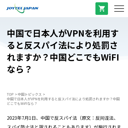
サービス紹介
中国で日本人がVPNを利用す
ると反スパイ法により処罰さ
料金プラン
れますか？中国どこでもWiFI
プラン/商品
なら？
よくある質問
TOP
中国トピックス
中国で日本人がVPNを利用すると反スパイ法により処罰されますか？中国
中国トピックス
どこでもWiFIなら？
2023年7月1日、中国で反スパイ法（原文：反间谍法、
法人登録
スパイ防止法と訳されることもあります）が施行されま