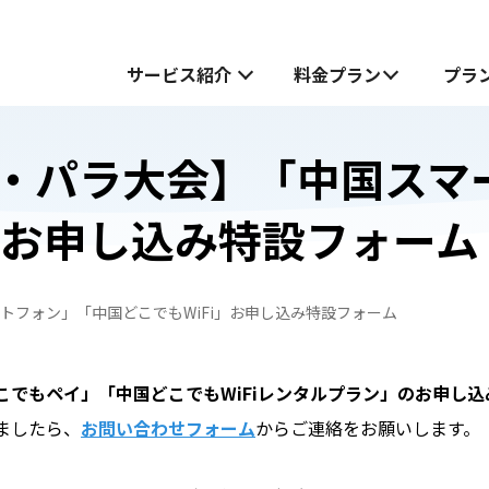
サービス紹介
料金プラン
プラ
・パラ大会】「中国スマ
サービス紹介
i」お申し込み特設フォーム
中国でお受け取り
中国でお受け取り
中国どこでもWiFiホームプラン
中国どこでもWiFiホームプラン
トフォン」「中国どこでもWiFi」お申し込み特設フォーム
中国どこでもWiFiモバイルプラン
無料お試し申し込みフォーム
も
も
中国どこでもWiFiモバイルプラン
でもペイ」「中国どこでもWiFiレンタルプラン」のお申し
JOYTEL SIMとは
ましたら、
お問い合わせフォーム
からご連絡をお願いします。
JOYTEL SIMの設定方法