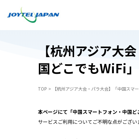
【杭州アジア大会
国どこでもWiF
日本でお受け取り
日本でお受け取り
中国どこでもWiFiレンタルプラン
中国どこでもWiFiレンタルプラン
TOP
【杭州アジア大会・パラ大会】「中国スマー
中国携帯電話番号SIM
WiFiレンタルプラン受取・返却
中国スマートフォンレンタル・中国どこで
中国スマートフォンレンタル・中国どこで
ペイ
本ページにて「中国スマートフォン・中国どこ
ペイ
自動見積フォーム
サービスご利用についてご不明な点がござい
中国携帯電話番号SIM
申込フォーム