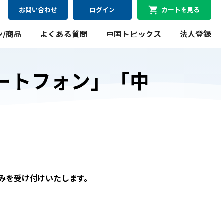
お問い合わせ
ログイン
カートを見る
ン/商品
よくある質問
中国トピックス
法人登録
ートフォン」「中
08月09日
最短
にお届け可能
WiFiレンタルプラン
料金シミュレーション
WiFiレンタルプラン料金のシミュレーションができま
込みを受け付けいたします。
す。
シミュレーションする