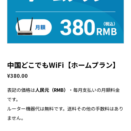
お問い合わせ
ログイン
中国どこでもWiFi【ホームプラン】
WiFiレンタルプランお申し込み
¥
380.00
表記の価格は
人民元（RMB）
・毎月支払いの月額料金
です。
ルーター機器代は無料です。送料その他の手数料はあり
ません。