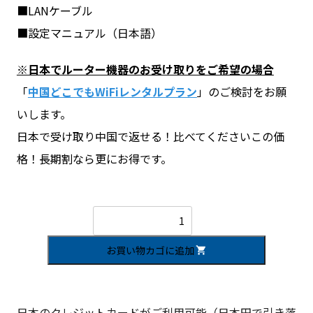
■LANケーブル
■設定マニュアル（日本語）
※日本でルーター機器のお受け取りをご希望の場合
「
中国どこでもWiFiレンタルプラン
」のご検討をお願
いします。
日本で受け取り中国で返せる！比べてくださいこの価
格！長期割なら更にお得です。
中
国
ど
こ
お買い物カゴに追加
で
も
WiFi【ホ
ー
日本のクレジットカードがご利用可能（日本円で引き落
ム