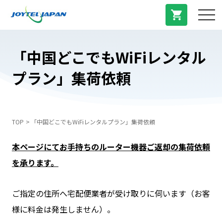
サービス紹介
「中国どこでもWiFiレンタル
プラン」集荷依頼
料金プラン
プラン/商品
TOP
「中国どこでもWiFiレンタルプラン」集荷依頼
よくある質問
本ページにてお手持ちのルーター機器ご返却の集荷依頼
を承ります。
中国トピックス
ご指定の住所へ宅配便業者が受け取りに伺います（お客
法人登録
様に料金は発生しません）。