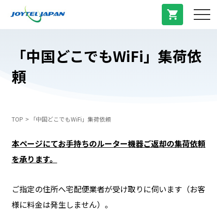
サービス紹介
「中国どこでもWiFi」集荷依
頼
料金プラン
プラン/商品
TOP
「中国どこでもWiFi」集荷依頼
よくある質問
本ページにてお手持ちのルーター機器ご返却の集荷依頼
を承ります。
中国トピックス
ご指定の住所へ宅配便業者が受け取りに伺います（お客
法人登録
様に料金は発生しません）。